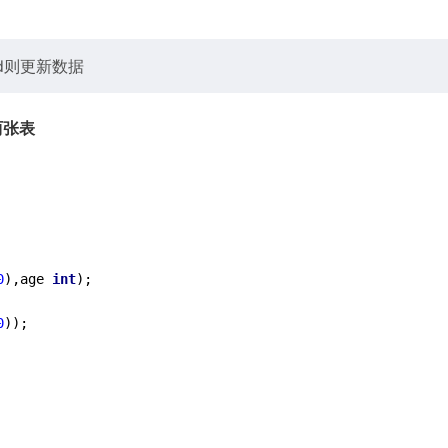
id则更新数据
两张表
0
),age 
int
);

0
));