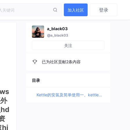
登录
加入社区
a_black03
@a_black03
关注
已为社区贡献2条内容
目录
ws
Kettle的安装及简单使用一、kettle概述二、kettle安装部署和使用Windows下安装案例1：MySQL to MySQL案例2：使用作业执行上述转换，并且额外在表stu2中添加一条数据案例3：将hive表的数据输出到hdfs案例4：读取hdfs文件并将sal大于1000的数据保存到hbase中三、创建资源库1、数据库资源库2、文件资源库四、 Linux下安装使用1、单机2、 集群模式案例：读取hive中的emp表，根据id进行排序，并将结果输出到hdfs上五、调优
额外
hd
资
hi