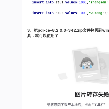
insert
into
 stu1 
values
(
1001
,
'zhangsan'
insert
into
 stu2 
values
(
1001
,
'wukong'
);
3、把pdi-ce-8.2.0.0-342.zip文件
具，就可以使用了