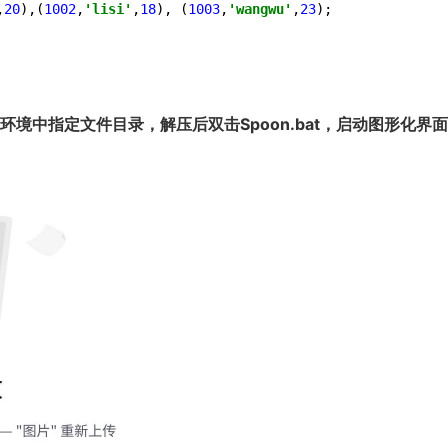
,
20
),(
1002
,
'lisi'
,
18
), (
1003
,
'wangwu'
,
23
);

拷贝到win环境中指定文件目录，解压后双击Spoon.bat，启动图形化界