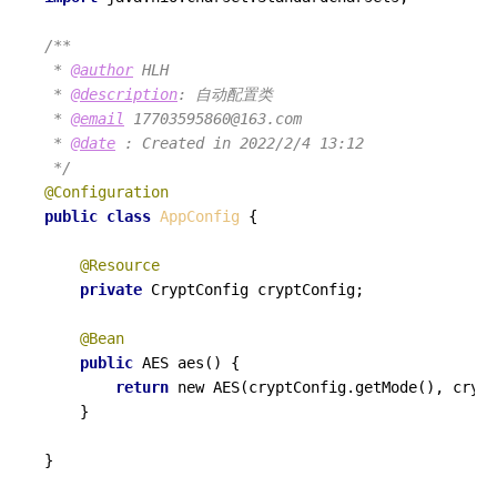
/**

 * 
@author
 HLH

 * 
@description
: 自动配置类

 * 
@email
 17703595860@163.com

 * 
@date
 : Created in 2022/2/4 13:12

 */
@Configuration
public
class
AppConfig
 {

@Resource
private
 CryptConfig cryptConfig;

@Bean
public
 AES aes() {

return
 new AES(cryptConfig.getMode(), crypt
    }
