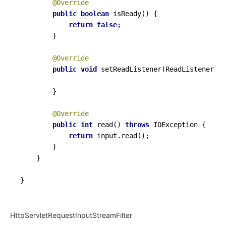
@Override
public
boolean
isReady
()
 {

return
false
;

        }

@Override
public
void
setReadListener
(ReadListener li
        }

@Override
public
int
read
()
throws
 IOException {

return
 input.read();

        }

    }

HttpServletRequestInputStreamFilter