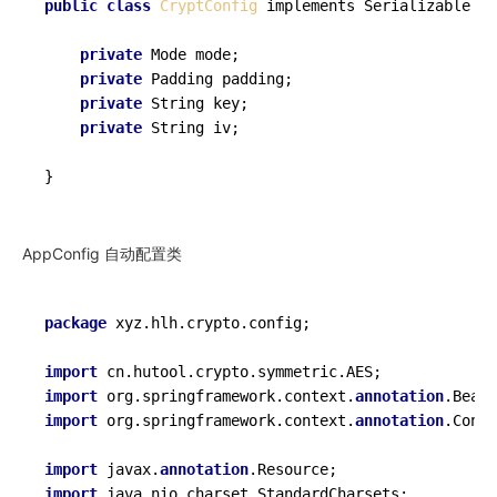
public
class
CryptConfig
implements
Serializable
 {

private
 Mode mode;

private
 Padding padding;

private
 String key;

private
 String iv;

AppConfig 自动配置类
package
 xyz.hlh.crypto.config;

import
import
 org.springframework.context.
annotation
import
 org.springframework.context.
annotation
.Confi
import
 javax.
annotation
import
 java.nio.charset.StandardCharsets;
