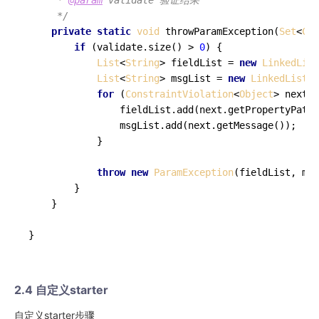
     * 
@param
 validate 验证结果

     */
private
static
void
throwParamException
(
Set
<
Con
if
 (validate.
size
() > 
0
) {

List
<
String
> fieldList = 
new
LinkedList
List
<
String
> msgList = 
new
LinkedList
<>
for
 (
ConstraintViolation
<
Object
> next :
                fieldList.
add
(next.
getPropertyPath
(
                msgList.
add
(next.
getMessage
());

            }

throw
new
ParamException
(fieldList, msg
        }

    }

2.4 自定义starter
自定义starter步骤