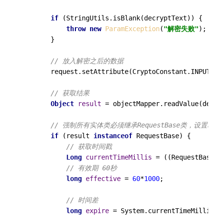
if
 (StringUtils.isBlank(decryptText)) {

throw
new
ParamException
(
"解密失败"
);

        }

// 放入解密之后的数据
        request.setAttribute(CryptoConstant.INPUT_D
// 获取结果
Object
result
=
 objectMapper.readValue(decr
// 强制所有实体类必须继承RequestBase类，设置时
if
 (result 
instanceof
 RequestBase) {

// 获取时间戳
Long
currentTimeMillis
=
 ((RequestBase)
// 有效期 60秒
long
effective
=
60
*
1000
;

// 时间差
long
expire
=
 System.currentTimeMillis(