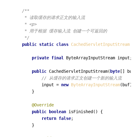
/**

     * 读取缓存的请求正文的输入流

     * <p>

     * 用于根据 缓存输入流 创建一个可返回的

     */
public
static
class
CachedServletInputStream
ex
private
final
 ByteArrayInputStream input;

public
CachedServletInputStream
(
byte
[] buf)
// 从缓存的请求正文创建一个新的输入流
            input = 
new
ByteArrayInputStream
(buf);

        }

@Override
public
boolean
isFinished
()
 {

return
false
;

        }
