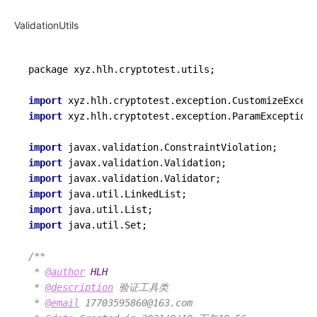
ValidationUtils
package xyz.
hlh
.
cryptotest
.
utils
;

import
 xyz.
hlh
.
cryptotest
.
exception
.
CustomizeExcept
import
 xyz.
hlh
.
cryptotest
.
exception
.
ParamException
;

import
 javax.
validation
.
ConstraintViolation
import
 javax.
validation
.
Validation
import
 javax.
validation
.
Validator
import
 java.
util
.
LinkedList
import
 java.
util
.
List
import
 java.
util
.
Set
;

/**

 * 
@author
HLH
 * 
@description
 验证工具类

 * 
@email
 17703595860@163.com
