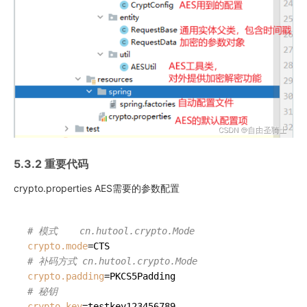
5.3.2 重要代码
crypto.properties AES需要的参数配置
# 模式    cn.hutool.crypto.Mode
crypto.mode
# 补码方式 cn.hutool.crypto.Mode
crypto.padding
# 秘钥
crypto.key