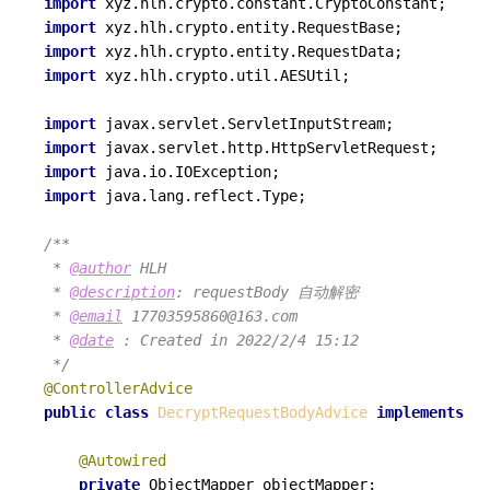
import
import
import
import
 xyz.hlh.crypto.util.AESUtil;

import
import
import
import
 java.lang.reflect.Type;

/**

 * 
@author
 HLH

 * 
@description
: requestBody 自动解密

 * 
@email
 17703595860@163.com

 * 
@date
 : Created in 2022/2/4 15:12

 */
@ControllerAdvice
public
class
DecryptRequestBodyAdvice
implements
Re
@Autowired
private
 ObjectMapper objectMapper;
