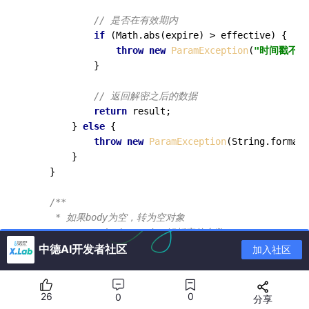
// 是否在有效期内
if
 (Math.abs(expire) > effective) {

throw
new
ParamException
(
"时间戳不合
            }

// 返回解密之后的数据
return
 result;

        } 
else
 {

throw
new
ParamException
(String.format(
        }

    }

/**

     * 如果body为空，转为空对象

     * 
@param
 body spring解析完的参数

中德AI开发者社区
     * 
@param
 inputMessage 输入参数

加入社区
     * 
@param
 parameter 参数对象

     * 
@param
 targetType 参数类型

     * 
@param
 converterType 消息转换类型

26
0
0
分享
     * 
@return
 真实的参数
