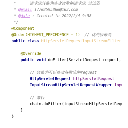
 *      请求流转换为多次读取的请求流 过滤器

 * 
@email
 17703595860@163.com

 * 
@date
 : Created in 2022/2/4 9:58

 */
@Component
@Order(HIGHEST_PRECEDENCE + 1)
// 优先级最高
public
class
HttpServletRequestInputStreamFilter
im
@Override
public
void
doFilter
(ServletRequest request, Se
// 转换为可以多次获取流的request
HttpServletRequest
httpServletRequest
=
 (Ht
InputStreamHttpServletRequestWrapper
inputS
// 放行
        chain.doFilter(inputStreamHttpServletReques
    }
