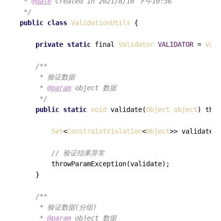
 * 
@date
 Created in 2021/8/10 下午10:56

 */
public
class
ValidationUtils
 {

private
static
 final 
Validator
VALIDATOR
 = 
Vali
/**

     * 验证数据

     * 
@param
 object 数据

     */
public
static
void
validate
(
Object
object
) thro
Set
<
ConstraintViolation
<
Object
>> validate =
// 验证结果异常
throwParamException
(validate);

    }

/**

     * 验证数据(分组)

     * 
@param
 object 数据
