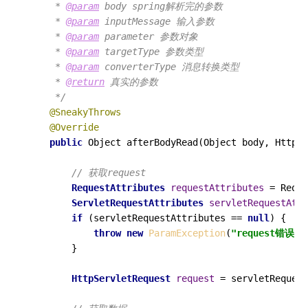
     * 
@param
 body spring解析完的参数

     * 
@param
 inputMessage 输入参数

     * 
@param
 parameter 参数对象

     * 
@param
 targetType 参数类型

     * 
@param
 converterType 消息转换类型

     * 
@return
 真实的参数

     */
@SneakyThrows
@Override
public
 Object 
afterBodyRead
(Object body, HttpIn
// 获取request
RequestAttributes
requestAttributes
=
 Reque
ServletRequestAttributes
servletRequestAttr
if
 (servletRequestAttributes == 
null
) {

throw
new
ParamException
(
"request错误"
);
        }

HttpServletRequest
request
=
 servletRequest