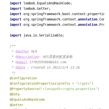
import
import
import
import
 org.springframework.context.
annotation
import
 org.springframework.context.
annotation
.Prope
import
 java.io.Serializable;

/**

 * 
@author
 HLH

 * 
@description
: AES需要的配置参数

 * 
@email
 17703595860@163.com

 * 
@date
 : Created in 2022/2/4 13:16

 */
@Configuration
@ConfigurationProperties(prefix = 
"crypto"
)
@PropertySource(
"classpath:crypto.properties"
)
@Data
@EqualsAndHashCode
@Getter