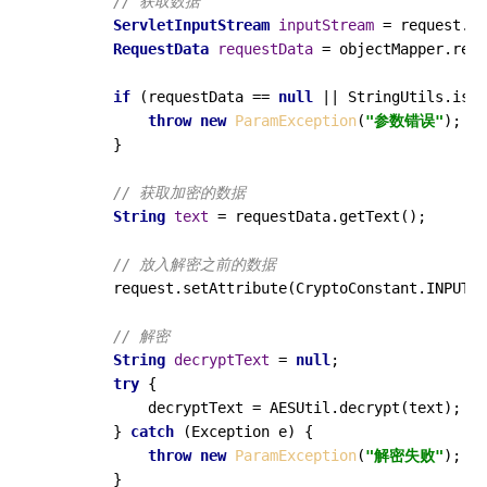
// 获取数据
ServletInputStream
inputStream
=
 request.ge
RequestData
requestData
=
 objectMapper.read
if
 (requestData == 
null
 || StringUtils.isBl
throw
new
ParamException
(
"参数错误"
);

        }

// 获取加密的数据
String
text
=
 requestData.getText();

// 放入解密之前的数据
        request.setAttribute(CryptoConstant.INPUT_O
// 解密
String
decryptText
=
null
;

try
 {

            decryptText = AESUtil.decrypt(text);

        } 
catch
 (Exception e) {

throw
new
ParamException
(
"解密失败"
);

        }
