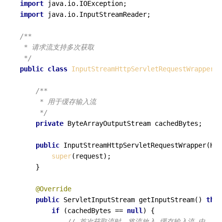
import
import
 java.io.InputStreamReader;

/**

 * 请求流支持多次获取

 */
public
class
InputStreamHttpServletRequestWrapper
e
/**

     * 用于缓存输入流

     */
private
 ByteArrayOutputStream cachedBytes;

public
InputStreamHttpServletRequestWrapper
(Htt
super
(request);

    }

@Override
public
 ServletInputStream 
getInputStream
()
thro
if
 (cachedBytes == 
null
) {

// 首次获取流时，将流放入 缓存输入流 中