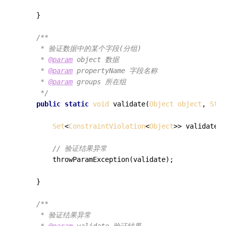
    }

/**

     * 验证数据中的某个字段(分组)

     * 
@param
 object 数据

     * 
@param
 propertyName 字段名称

     * 
@param
 groups 所在组

     */
public
static
void
validate
(
Object
object
, 
Stri
Set
<
ConstraintViolation
<
Object
>> validate =
// 验证结果异常
throwParamException
(validate);

    }

/**

     * 验证结果异常
