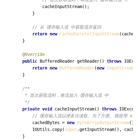
            cacheInputStream();

        }

// 从 缓存输入流 中获取流并返回
return
new
CachedServletInputStream
(cachedB
    }

@Override
public
 BufferedReader 
getReader
()
throws
 IOExce
return
new
BufferedReader
(
new
InputStreamRe
    }

/**

     * 首次获取流时，将流放入 缓存输入流 中

     */
private
void
cacheInputStream
()
throws
 IOExcept
// 缓存输入流以便多次读取。为了方便, 我使用 org.apac
        cachedBytes = 
new
ByteArrayOutputStream
();

        IOUtils.copy(
super
.getInputStream(), cached
    }
