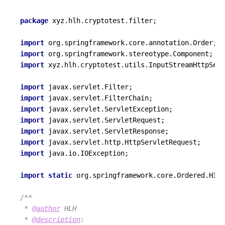
package
 xyz.hlh.cryptotest.filter;

import
import
import
 xyz.hlh.cryptotest.utils.InputStreamHttpServ
import
import
import
import
import
import
import
 java.io.IOException;

import
static
 org.springframework.core.Ordered.HIGH
/**

 * 
@author
 HLH

 * 
@description
:
