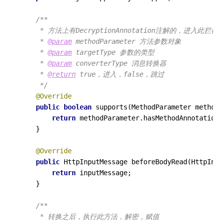
/**

     * 方法上有DecryptionAnnotation注解的，进入此拦截器
     * 
@param
 methodParameter 方法参数对象

     * 
@param
 targetType 参数的类型

     * 
@param
 converterType 消息转换器

     * 
@return
 true，进入，false，跳过

     */
@Override
public
boolean
supports
(MethodParameter methodP
return
 methodParameter.hasMethodAnnotation(
    }

@Override
public
 HttpInputMessage 
beforeBodyRead
(HttpInpu
return
 inputMessage;

    }

/**

     * 转换之后，执行此方法，解密，赋值
