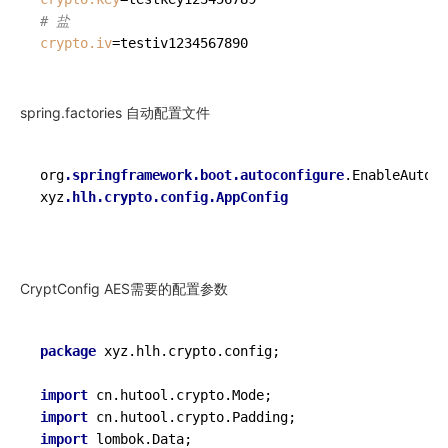
# 盐
crypto.iv
spring.factories 自动配置文件
org
.springframework
.boot
.autoconfigure
.EnableAutoCo
xyz
.hlh
.crypto
.config
.AppConfig
CryptConfig AES需要的配置参数
package
 xyz.hlh.crypto.config;

import
import
import