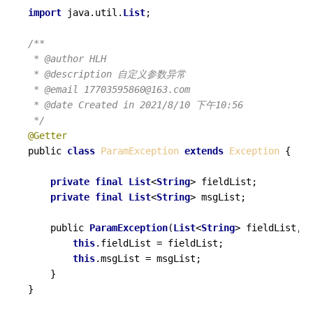
import
 java.util.
List
;

/**

 * @author HLH

 * @description 自定义参数异常

 * @email 17703595860@163.com

 * @date Created in 2021/8/10 下午10:56

 */
@Getter
public 
class
ParamException
extends
Exception
{

private
final
List
<
String
> fieldList;

private
final
List
<
String
> msgList;

    public 
ParamException
(
List
<
String
> fieldList, 
L
this
.fieldList = fieldList;

this
.msgList = msgList;

    }
