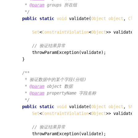
     * 
@param
 groups 所在组

     */
public
static
void
validate
(
Object
object
, 
Clas
Set
<
ConstraintViolation
<
Object
>> validate =
// 验证结果异常
throwParamException
(validate);

    }

/**

     * 验证数据中的某个字段(分组)

     * 
@param
 object 数据

     * 
@param
 propertyName 字段名称

     */
public
static
void
validate
(
Object
object
, 
Stri
Set
<
ConstraintViolation
<
Object
>> validate =
// 验证结果异常
throwParamException
(validate);
