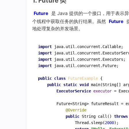
1. Future 类
Future
是 Java 提供的一个接口，用于表
个线程中获取任务的执行结果。虽然
Future
地处理复杂的并发场景。
import
import
import
import
 java.util.concurrent.Future;

public
class
FutureExample
 {

public
static
void
main
(String[] ar
ExecutorService
executor
=
 Exec
        Future<String> futureResult = e
@Override
public
 String 
call
()
throws
                Thread.sleep(
2000
);
