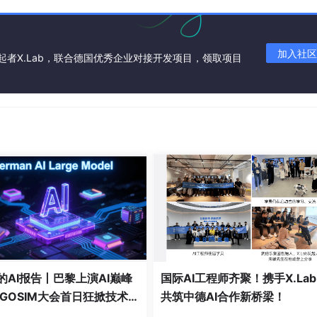
加入社区
起者X.Lab，联合德国优秀企业对接开发项目，领取项目
ab的AI报告丨巴黎上演AI巅峰
国际AI工程师齐聚！携手X.La
GOSIM大会首日狂掀技术风
共筑中德AI合作新桥梁！