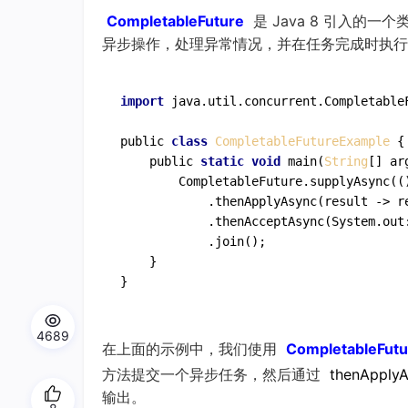
CompletableFuture
是 Java 8 引入
异步操作，处理异常情况，并在任务完成时执行
import
 java.util.concurrent.CompletableF
public 
class
CompletableFutureExample
 {

    public 
static
void
 main(
String
[] arg
        CompletableFuture.supplyAsync
((
            .
thenApplyAsync
(result -> r
            .
thenAcceptAsync
(System.out
            .
join
()
;

    }

4689
在上面的示例中，我们使用
CompletableFutu
方法提交一个异步任务，然后通过
thenApply
输出。