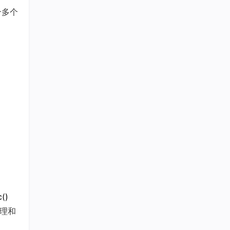
合多个
c
()
理和