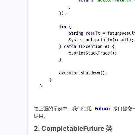
return
"Hello, Future!"
;
            }

        });

try
 {

String
result
=
 futureResult
            System.out.println(result);

        } 
catch
 (Exception e) {

            e.printStackTrace();

        }

        executor.shutdown();

    }

在上面的示例中，我们使用
Future
接口提交一
结果。
2. CompletableFuture 类