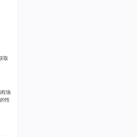
获取
编程场
的性