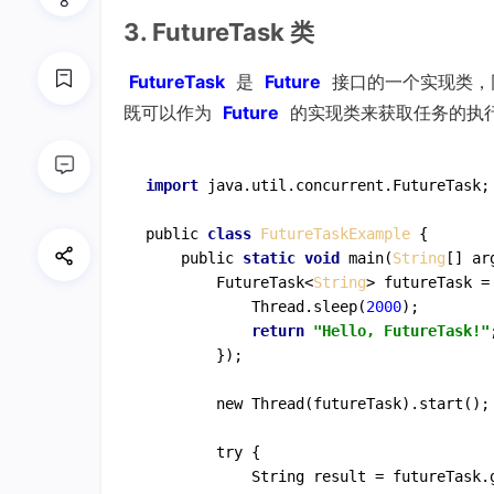
8
3. FutureTask 类
FutureTask
是
Future
接口的一个实现类，
既可以作为
Future
的实现类来获取任务的执
import
 java.util.concurrent.FutureTask;

public 
class
FutureTaskExample
 {

    public 
static
void
 main(
String
[] arg
        FutureTask<
String
> futureTask =
            Thread.sleep(
2000
);

return
"Hello, FutureTask!"
;
        })
;

new
Thread
(futureTask)
.
start
()
;

try
 {

String
result
 = 
futureTask
.