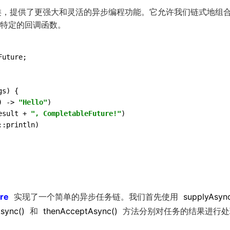
的一个类，提供了更强大和灵活的异步编程功能。它允许我们链式地组
特定的回调函数。
uture;

s) {

) -> 
"Hello"
)
esult + 
", CompletableFuture!"
)
::println)
re
实现了一个简单的异步任务链。我们首先使用
supplyAsyn
Async
()
和
thenAcceptAsync
()
方法分别对任务的结果进行处