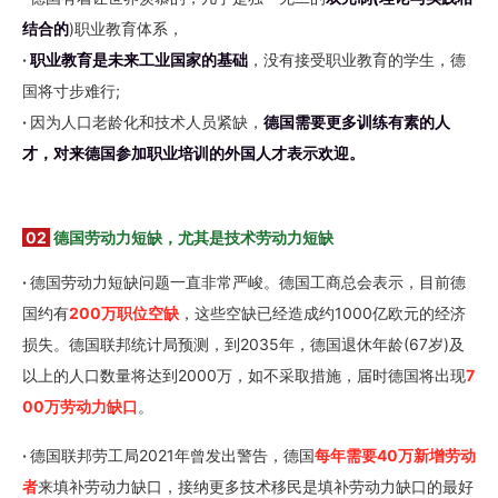
结合的
)职业教育体系，
·
职业教育是未来工业国家的基础
，没有接受职业教育的学生，德
国将寸步难行;
·
因为人口老龄化和技术人员紧缺，
德国需要更多训练有素的人
才，对来德国参加职业培训的外国人才表示欢迎。
02
德国劳动力短缺，尤其是技术劳动力短缺
·
德国劳动力短缺问题一直非常严峻。德国工商总会表示，目前德
国约有
200万职位空缺
，这些空缺已经造成约1000亿欧元的经济
损失。德国联邦统计局预测，到2035年，德国退休年龄(67岁)及
以上的人口数量将达到2000万，如不采取措施，届时德国将出现
7
00万劳动力缺口
。
·
德国联邦劳工局2021年曾发出警告，德国
每年需要40万新增劳动
者
来填补劳动力缺口，接纳更多技术移民是填补劳动力缺口的最好