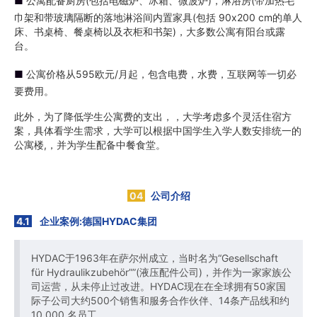
■
公寓配备厨房(包括电磁炉、冰箱、微波炉)，淋浴房(带加热毛
巾架和带玻璃隔断的落地淋浴间内置家具(包括 90x200 cm的单人
床、书桌椅、餐桌椅以及衣柜和书架)，大多数公寓有阳台或露
台。
■
公寓价格从595欧元/月起，包含电费，水费，互联网等一切必
要费用。
此外，为了降低学生公寓费的支出，，大学考虑多个灵活住宿方
案，具体看学生需求，大学可以根据中国学生入学人数安排统一的
公寓楼,，并为学生配备中餐食堂。
04
公司
介
绍
4.1
企业案例:德国HYDAC集团
HYDAC于1963年在萨尔州成立，当时名为“Gesellschaft
für Hydraulikzubehör””(液压配件公司)，并作为一家家族公
司运营，从未停止过改进。HYDAC现在在全球拥有50家国
际子公司大约500个销售和服务合作伙伴、14条产品线和约
10,000 名员工。