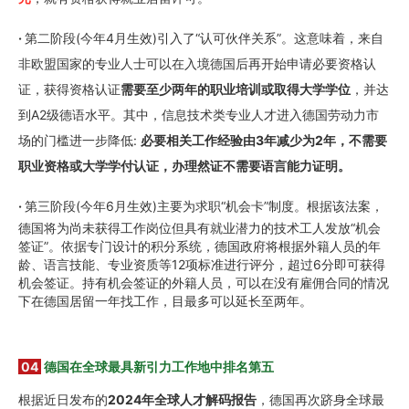
·
第二阶段(今年4月生效)引入了“认可伙伴关系”。这意味着，来自
非欧盟国家的专业人士可以在入境德国后再开始申请必要资格认
证，获得资格认证
需要至少两年的职业培训或取得大学学位
，并达
到A2级德语水平。其中，信息技术类专业人才进入德国劳动力市
场的门槛进一步降低:
必要相关工作经验由3年减少为2年，不需要
职业资格或大学学付认证，办理然证不需要语言能力证明。
·
第三阶段(今年6月生效)主要为求职“机会卡”制度。根据该法案，
德国将为尚未获得工作岗位但具有就业潜力的技术工人发放“机会
签证”。依据专门设计的积分系统，德国政府将根据外籍人员的年
龄、语言技能、专业资质等12项标准进行评分，超过6分即可获得
机会签证。持有机会签证的外籍人员，可以在没有雇佣合同的情况
下在德国居留一年找工作，目最多可以延长至两年。
04
德国在全球最具新引力工作地中排名第五
根据近日发布的
2024年全球人才解码报告
，德国再次跻身全球最