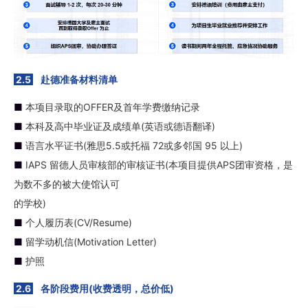
2.5
赴德准备材料清单
■
本项目录取的OFFER及首年学费缴纳记录
■
本科及高中毕业证及成绩单(英语或德语翻译)
■
语言水平证书(雅思5.5或托福 72或多邻国 95 以上)
■
IAPS 留德人员审核部的审核证书(本项目提供APS团审资格，是
为数不多的被大使馆认可
的学校)
■
个人履历表(CV/Resume)
■
留学动机信(Motivation Letter)
■
护照
2.6
各阶段费用(收费透明，总价低)